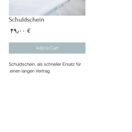
Schuldschein
rice
€ ۴۹٫۰۰
Add to Cart
Schuldschein, als schneller Ersatz für
einen langen Vertrag.
تلفن:
+49 (0) 221 630 606 500
فکس:
+49 (0) 221 630 606 509