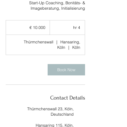
Start-Up Coaching, Bonitäts- &
Imageberatung, Initialisierung
10.000
€
10.000 €
4
4 hr
h
r
Thürmchenswall
|
Hansaring,
Köln
|
Köln
Book Now
Contact Details
Thürmchenswall 23, Köln,
Deutschland
Hansaring 115, Köln,