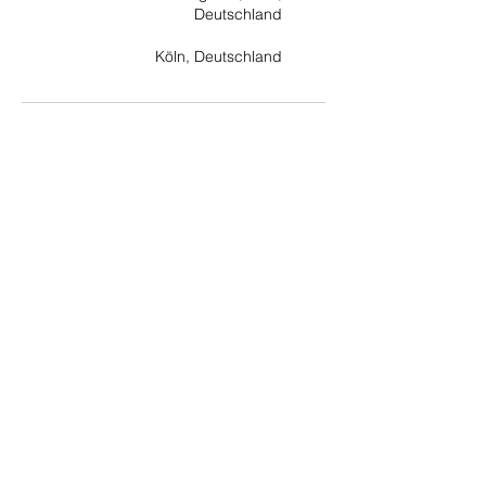
Deutschland
Köln, Deutschland
تلفن:
+49 (0) 221 630 606 500
فکس:
+49 (0) 221 630 606 509
حفاظت از داده ها
© 2021 خرید شرکت اتحادیه اروپا / خرید شرکت آلمانی / خرید بنیاد